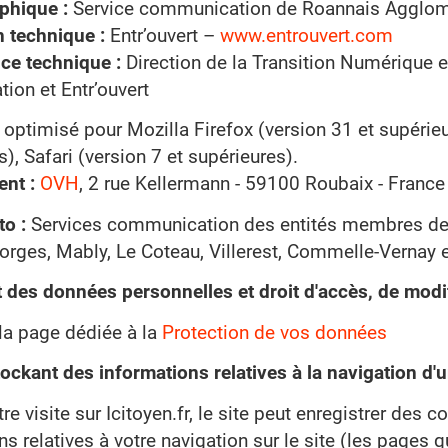
phique :
Service communication de Roannais Agglom
n technique :
Entr’ouvert –
www.entrouvert.com
ce technique :
Direction de la Transition Numérique 
ion et Entr’ouvert
t optimisé pour Mozilla Firefox (version 31 et supéri
), Safari (version 7 et supérieures).
nt :
OVH
, 2 rue Kellermann - 59100 Roubaix - France
to :
Services communication des entités membres de
orges, Mably, Le Coteau, Villerest, Commelle-Vernay e
 des données personnelles et droit d'accès, de modi
la page dédiée à la
Protection de vos données
ockant des informations relatives à la navigation d'u
re visite sur Icitoyen.fr, le site peut enregistrer des 
s relatives à votre navigation sur le site (les pages q