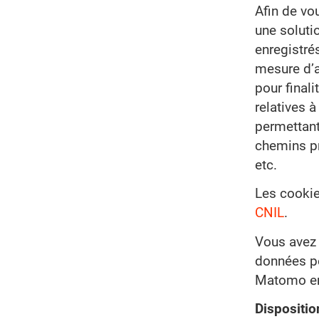
Afin de vou
une solutio
enregistré
mesure d’a
pour final
relatives 
permettant 
chemins pré
etc.
Les cookie
CNIL
.
Vous avez 
données pe
Matomo en
Dispositio