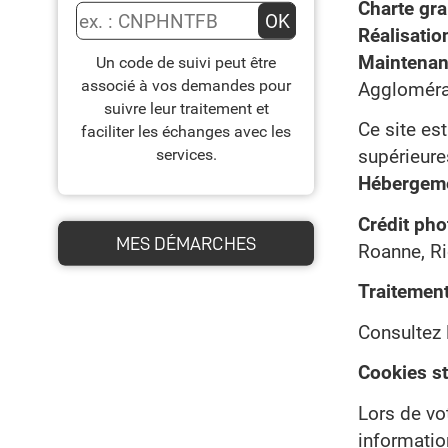
Charte gra
Code de suivi
OK
Réalisatio
Maintenan
Un code de suivi peut être
associé à vos demandes pour
Agglomérat
suivre leur traitement et
Ce site es
faciliter les échanges avec les
services.
supérieures
Hébergeme
Crédit pho
MES DÉMARCHES
Roanne, Ri
Traitement
Consultez 
Cookies st
Lors de vot
information