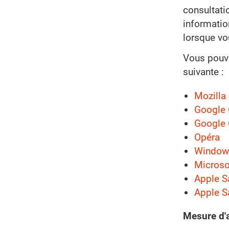
consultati
informatio
lorsque vo
Vous pouve
suivante :
Mozilla 
Google 
Google 
Opéra
Windows 
Microso
Apple S
Apple S
Mesure d'